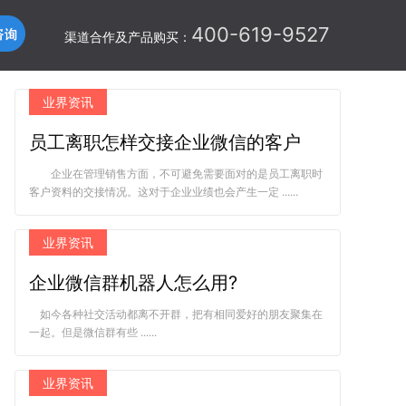
400-619-9527
渠道合作及产品购买：
业界资讯
员工离职怎样交接企业微信的客户
企业在管理销售方面，不可避免需要面对的是员工离职时
客户资料的交接情况。这对于企业业绩也会产生一定 ......
业界资讯
企业微信群机器人怎么用?
如今各种社交活动都离不开群，把有相同爱好的朋友聚集在
一起。但是微信群有些 ......
业界资讯