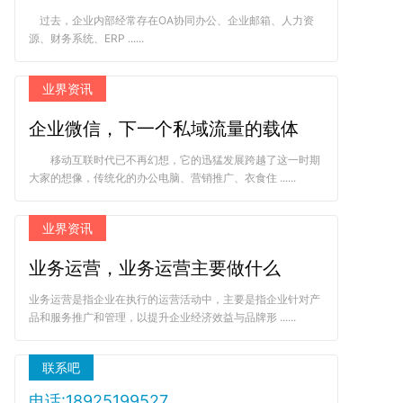
过去，企业内部经常存在OA协同办公、企业邮箱、人力资
源、财务系统、ERP ......
业界资讯
企业微信，下一个私域流量的载体
移动互联时代已不再幻想，它的迅猛发展跨越了这一时期
大家的想像，传统化的办公电脑、营销推广、衣食住 ......
业界资讯
业务运营，业务运营主要做什么
业务运营是指企业在执行的运营活动中，主要是指企业针对产
品和服务推广和管理，以提升企业经济效益与品牌形 ......
联系吧
电话:18925199527