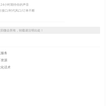
24小时期待你的声音
方接口/时代风口/订单不断
权归微企所有，转载请注明出处！
范服务
享资源
优化话术