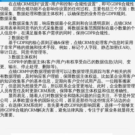
在点镜CRM找到“设置>用户和控制>合规性设置”，即可GDPR合规性
功能。启用合规功能不会影响你设置的任何过程。主要包括三个方面：数
据采集、数据处理和数据主体权利，以确保您的业务符合GDPR规则。
数据采集
在数据采集方面，响应数据最小化原则和合法透明原则，点镜CRM
采用表单和同意书的方式采集数据，将数据采集范围限制在最小数量的个
人信息中，在满足服务客户需求的同时，保持GDPR合规性。
2.数据处理
基于GDPR的核心原则正确&保密，点镜CRM在处理客户信息时采用
了非常严格的措施和技术手段。例如，标记个人字段、静态加密(EAR)、
审计日志、同意书管理等。
3.数据主体权利
GDPR中的数据主体(客户/用户)有权享受自己的数据信息(访问、变
更、输出、停止处理、删除等)。
点镜CRM中的数据理赔管理可以让数据管理员跟踪与客户相关的所
有数据理赔，及时响应客户理赔，保障数据主体权益。比如某企业用客户
的知识收集客户的基本信息，定期向客户交付试用产品。一位顾客搬家
了，但是因为想接受产品，所以联系企业变更地址。此时，企业数据管理
人员有责任及时更新CRM系统，保障客户数据主体权益和信息准确性。
显而易见，随着人们对数据安全和隐私问题的日益关注。不管是外贸
公司，从事欧盟业务的国际化公司，甚至是那些与这些情况不沾边的企
业，在选择CRM系统时，首先要考虑GDPR的影响因素，选择一个能够支
持GDPR合规的CRM解决方案，避免法律风险，专注于扩展业务就显得尤
为重要。