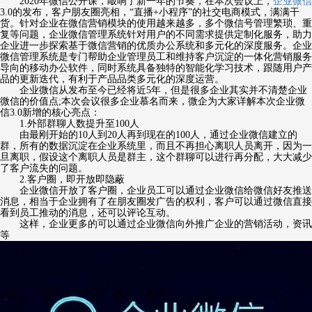
2020年微信公开课，敲响了新一年的节奏，在本次会议上，
企业微信
3.0的发布，客户朋友圈亮相，“直播+小程序”的社交电商模式，满满干
货。针对企业在微信营销模块的使用越来越多，多个微信号管理繁琐、重
复等问题，企业微信管理系统针对用户的不同需求提供定制化服务，助力
企业进一步探索基于微信营销的优质办公系统和多元化的深度服务。企业
微信管理系统是专门帮助企业管理员工和维持客户沉淀的一体化营销服务
导向的移动办公软件，同时系统具备独特的智能化学习技术，跟随用户产
品的更新迭代，有利于产品品类多元化的深度运营。
企业微信从发布至今已经将近5年，但是很多企业其实并不清楚企业
微信的价值点;本次会议很多企业慕名而来，微企为大家详解本次企业微
信3.0新增的核心亮点：
1.外部群聊人数提升至100人
由最刚开始的10人到20人再到现在的100人，通过企业微信建立的
群，所有的数据沉淀在企业系统里，而且不再担心离职人员离开，因为一
旦离职，假设这个离职人员是群主，这个群聊可以进行再分配，大大减少
了客户流失的问题。
2.客户圈，即开放即隐蔽
企业微信开放了客户圈，企业员工可以通过企业微信给微信好友推送
消息，相当于企业拥有了在朋友圈发广告的权利，客户可以通过微信直接
看到员工推动的消息，还可以评论互动。
这样，企业更多的可以通过企业微信向外推广企业的营销活动，资讯
等