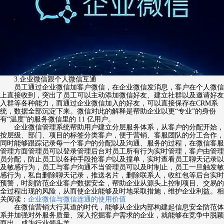
3.企业微信跟个人微信互通
员工通过企业微信加客户微信，在企业微信发消息，客户在个人微信
上直接收到，突出了员工可以主动添加微信好友、建立社群以及邀请好友
入群等各种能力，而通过企业微信加入的好友，可以直接保存在CRM系
统，数据全部沉淀下来。微信对此的解释是帮助企业以更“专业”的身份
有“温度”的服务微信里的 11 亿用户。
企业微信管理系统帮助用户建立分层服务体系，从客户的分配开始，
按层级、部门、项目的标签分类客户，便于营销、客服团队的分工合作，
同时能够跟踪记录每一个客户的分配以及沟通、服务的过程，在微信客服
管理方面管理员可以登录管理后台对员工所有行为实时管理，客户由管理
员分配，防止员工以各种手段抢客户以及撞单，实时查看员工聊天记录以
及敏感行为，员工与客户沟通不当管理员可以及时制止，员工一旦触发敏
感行为，私自删除聊天记录，推送名片，删除联系人，收红包等后台实时
预警，时刻防范企业客户数据安全，帮助企业从源头上控制项目、交易的
全过程出现的风险，从而使企业能够及时地采取措施，维护企业利益。相
关阅读：
企业微信与微信连通的使用价值
在微信营销大行其道的时代，能够从企业内部构建起信息安全防范体
系并加强对外服务质量、深入挖掘客户需求的企业，就能够在竞争中脱颖
而出，成为行业领头羊。