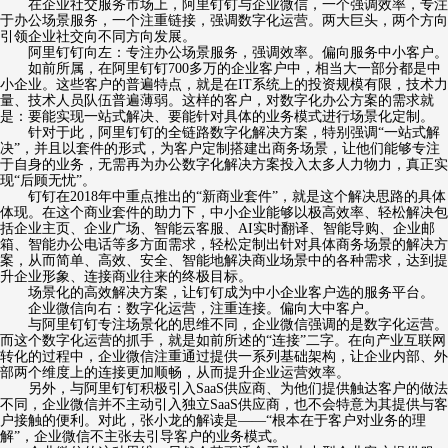
在企业社交服务市场上，阿里钉钉与企业微信，一个强调效率，专注
于办公场景服务，一个注重链接，强调数字化运营。两大巨头，两个方向
引领企业社交向不同方向发展。
阿里钉钉向左：专注办公场景服务，强调效率。偏向服务中小客户。
如前所属，在阿里钉钉700多万的企业客户中，相当大一部分都是中
小企业。这些客户的普遍特点，就是在IT系统上的投资规模有限，技术力
量、技术人员队伍普遍薄弱。这样的客户，对数字化办公方案的需求就
是：要能实现一站式解决、要能针对具体的业务模式进行场景化定制。
针对于此，阿里钉钉的全链路数字化解决方案，特别强调“一站式解
决”，并且以套件的形式，为客户定制搭建出商务场景，让他们能够专注
于自身的业务，无需再为办公数字化解决方案投入太多人力物力，真正实
现“后顾无忧”。
钉钉在2018年中重点推出的“新商业套件”，就是这个解决思路的具体
体现。在这个商业套件的助力下，中小企业能够以极高效率、轻松解决包
括企业主页、企业广场、智能云客服、AI实时翻译、智能导购、企业邮
箱、智能办公电话等多方面需求，轻松定制出针对具体商务场景的解决方
案，从而简单、高效、安全、智能地解决商业场景中的各种需求，达到提
升企业形象、连接商业往来的终极目标。
场景化的高效解决方案，让钉钉成为中小企业客户选的服务平台。
企业微信向右：数字化运营，注重连接。偏向大中客户。
与阿里钉钉专注场景化的思维不同，企业微信强调的是数字化运营。
而这个数字化运营的抓手，就是如前所述的“连接”二字。在向产业互联网
转化的过程中，企业微信注重通过提供一系列基础架构，让企业内部、外
部两个维度上的连接更加顺畅，从而提升企业运营效率。
另外，与阿里钉钉积极引入SaaS供应商、为他们提供触达客户的做法
不同，企业微信并不主动引入独立SaaS供应商，也不会特意为其提供与客
户接触的便利。对此，张小龙的解读是——“根本在于客户对业务的理
解”，企业微信不主张去引导客户的业务模式。