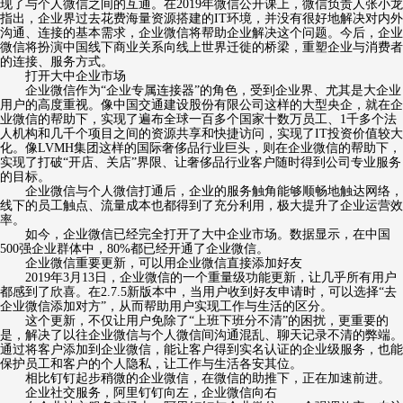
现了与个人微信之间的互通。在2019年微信公开课上，微信负责人张小龙
指出，企业界过去花费海量资源搭建的IT环境，并没有很好地解决对内外
沟通、连接的基本需求，企业微信将帮助企业解决这个问题。今后，企业
微信将扮演中国线下商业关系向线上世界迁徙的桥梁，重塑企业与消费者
的连接、服务方式。
打开大中企业市场
企业微信作为“企业专属连接器”的角色，受到企业界、尤其是大企业
用户的高度重视。像中国交通建设股份有限公司这样的大型央企，就在企
业微信的帮助下，实现了遍布全球一百多个国家十数万员工、1千多个法
人机构和几千个项目之间的资源共享和快捷访问，实现了IT投资价值较大
化。像LVMH集团这样的国际奢侈品行业巨头，则在企业微信的帮助下，
实现了打破“开店、关店”界限、让奢侈品行业客户随时得到公司专业服务
的目标。
企业微信与个人微信打通后，企业的服务触角能够顺畅地触达网络，
线下的员工触点、流量成本也都得到了充分利用，极大提升了企业运营效
率。
如今，企业微信已经完全打开了大中企业市场。数据显示，在中国
500强企业群体中，80%都已经开通了企业微信。
企业微信重要更新，可以用企业微信直接添加好友
2019年3月13日，企业微信的一个重量级功能更新，让几乎所有用户
都感到了欣喜。在2.7.5新版本中，当用户收到好友申请时，可以选择“去
企业微信添加对方”，从而帮助用户实现工作与生活的区分。
这个更新，不仅让用户免除了“上班下班分不清”的困扰，更重要的
是，解决了以往企业微信与个人微信间沟通混乱、聊天记录不清的弊端。
通过将客户添加到企业微信，能让客户得到实名认证的企业级服务，也能
保护员工和客户的个人隐私，让工作与生活各安其位。
相比钉钉起步稍微的企业微信，在微信的助推下，正在加速前进。
企业社交服务，阿里钉钉向左，企业微信向右