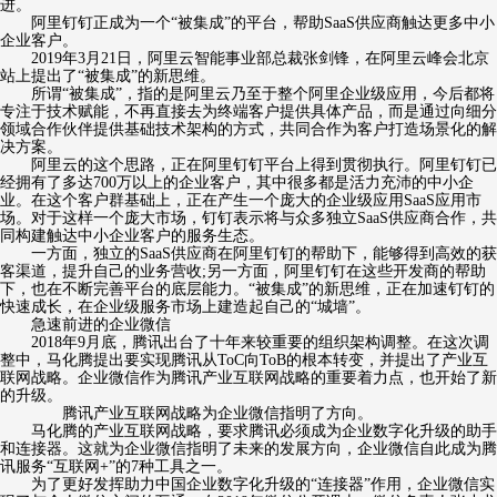
进。
阿里钉钉正成为一个“被集成”的平台，帮助SaaS供应商触达更多中小
企业客户。
2019年3月21日，阿里云智能事业部总裁张剑锋，在阿里云峰会北京
站上提出了“被集成”的新思维。
所谓“被集成”，指的是阿里云乃至于整个阿里企业级应用，今后都将
专注于技术赋能，不再直接去为终端客户提供具体产品，而是通过向细分
领域合作伙伴提供基础技术架构的方式，共同合作为客户打造场景化的解
决方案。
阿里云的这个思路，正在阿里钉钉平台上得到贯彻执行。阿里钉钉已
经拥有了多达700万以上的企业客户，其中很多都是活力充沛的中小企
业。在这个客户群基础上，正在产生一个庞大的企业级应用SaaS应用市
场。对于这样一个庞大市场，钉钉表示将与众多独立SaaS供应商合作，共
同构建触达中小企业客户的服务生态。
一方面，独立的SaaS供应商在阿里钉钉的帮助下，能够得到高效的获
客渠道，提升自己的业务营收;另一方面，阿里钉钉在这些开发商的帮助
下，也在不断完善平台的底层能力。“被集成”的新思维，正在加速钉钉的
快速成长，在企业级服务市场上建造起自己的“城墙”。
急速前进的企业微信
2018年9月底，腾讯出台了十年来较重要的组织架构调整。在这次调
整中，马化腾提出要实现腾讯从ToC向ToB的根本转变，并提出了产业互
联网战略。企业微信作为腾讯产业互联网战略的重要着力点，也开始了新
的升级。
腾讯产业互联网战略为企业微信指明了方向。
马化腾的产业互联网战略，要求腾讯必须成为企业数字化升级的助手
和连接器。这就为企业微信指明了未来的发展方向，企业微信自此成为腾
讯服务“互联网+”的7种工具之一。
为了更好发挥助力中国企业数字化升级的“连接器”作用，企业微信实