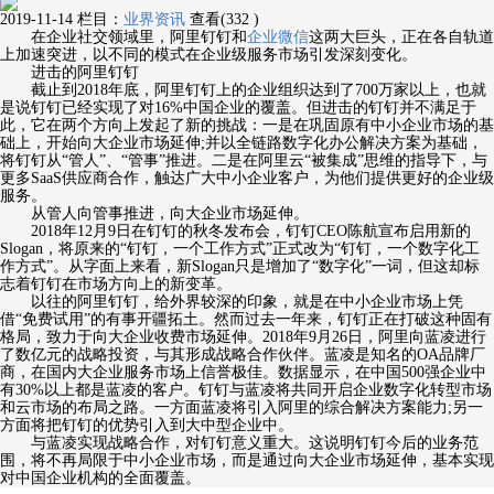
2019-11-14
栏目：
业界资讯
查看(332 )
在企业社交领域里，阿里钉钉和
企业微信
这两大巨头，正在各自轨道
上加速突进，以不同的模式在企业级服务市场引发深刻变化。
进击的阿里钉钉
截止到2018年底，阿里钉钉上的企业组织达到了700万家以上，也就
是说钉钉已经实现了对16%中国企业的覆盖。但进击的钉钉并不满足于
此，它在两个方向上发起了新的挑战：一是在巩固原有中小企业市场的基
础上，开始向大企业市场延伸;并以全链路数字化办公解决方案为基础，
将钉钉从“管人”、“管事”推进。二是在阿里云“被集成”思维的指导下，与
更多SaaS供应商合作，触达广大中小企业客户，为他们提供更好的企业级
服务。
从管人向管事推进，向大企业市场延伸。
2018年12月9日在钉钉的秋冬发布会，钉钉CEO陈航宣布启用新的
Slogan，将原来的“钉钉，一个工作方式”正式改为“钉钉，一个数字化工
作方式”。从字面上来看，新Slogan只是增加了“数字化”一词，但这却标
志着钉钉在市场方向上的新变革。
以往的阿里钉钉，给外界较深的印象，就是在中小企业市场上凭
借“免费试用”的有事开疆拓土。然而过去一年来，钉钉正在打破这种固有
格局，致力于向大企业收费市场延伸。2018年9月26日，阿里向蓝凌进行
了数亿元的战略投资，与其形成战略合作伙伴。蓝凌是知名的OA品牌厂
商，在国内大企业服务市场上信誉极佳。数据显示，在中国500强企业中
有30%以上都是蓝凌的客户。钉钉与蓝凌将共同开启企业数字化转型市场
和云市场的布局之路。一方面蓝凌将引入阿里的综合解决方案能力;另一
方面将把钉钉的优势引入到大中型企业中。
与蓝凌实现战略合作，对钉钉意义重大。这说明钉钉今后的业务范
围，将不再局限于中小企业市场，而是通过向大企业市场延伸，基本实现
对中国企业机构的全面覆盖。